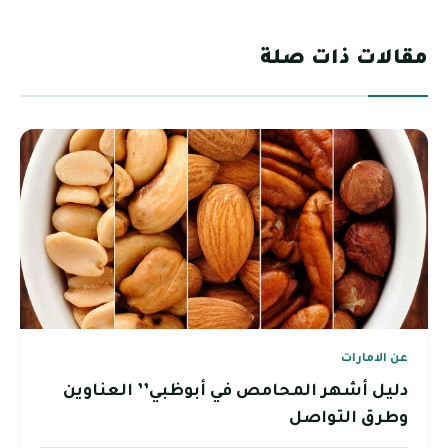
مقالات ذات صلة
عن الامارات
دليل أشهر المحامص في أبوظبي’’ العناوين
وطرق التواصل