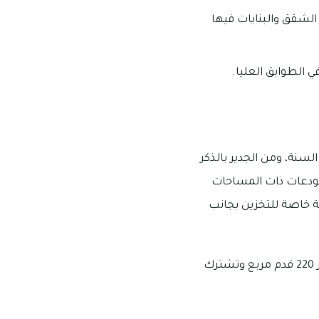
الشقق والبنايات فيها
ي الطوابق العليا.
رب من 170 ألف درهماً إماراتياً في السنة، ومن الجدير بالذكر
 أن هناك بعض المستودعات ذات المساحات
ا في وجود مساحة خاصة للتخزين بجانب
تبلغ أسعار استئجار المكاتب في الخبيصي حوالى 30 ألف درهم إماراتي في السنة بمساحات تقدر 220 قدم مربع وتشترك