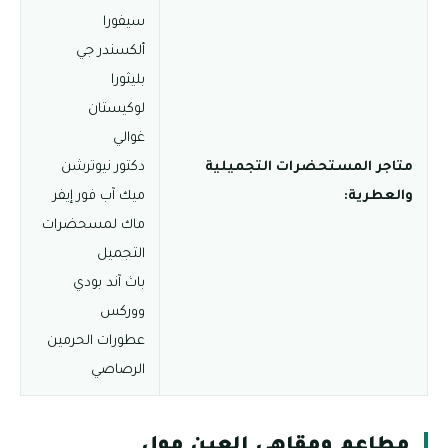
سيفورا
ألكسندر جي
بليثورا
لوكيستان
غوالي
متاجر المستحضرات التجميلية
دكتور نيوترشن
والعطرية:
ميك آب فور إيفر
ماك لمسحضرات
التجميل
باث آند بودي
ووركس
عطورات الحرمين
الرصاصي
مطاعم ومقاهي العين مول