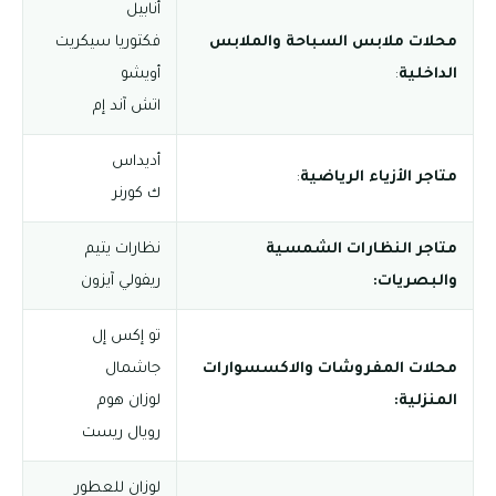
أنابيل
محلات ملابس السباحة والملابس
فكتوريا سيكريت
الداخلية
:
أويشو
اتش آند إم
أديداس
متاجر الأزياء الرياضية
:
ك كورنر
متاجر النظارات الشمسية
نظارات يتيم
والبصريات:
ريفولي آيزون
تو إكس إل
محلات المفروشات والاكسسوارات
جاشمال
المنزلية:
لوزان هوم
رويال ريست
لوزان للعطور