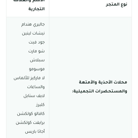
الاسم والعلامة
نوع المتجر
التجارية
جاليري هندام
نيشات لينين
جود فيت
شو مارت
سبلاش
موسومو
لا ماركيز للألماس
محلات الأحذية والأمتعة
والساعات
والمستحضرات التجميلية:
لايف ستايل
كليرز
كافالو كولكشن
برايفت كولكشن
أجاثا باريس