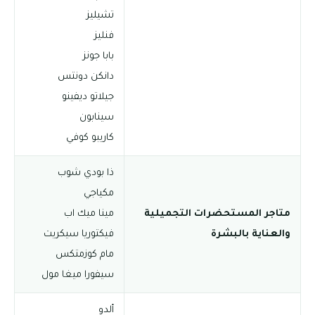
تشيليز
فنليز
بابا جونز
دانكن دونتس
جيلاتو ديفينو
سينابون
كاريبو كوفي
ذا بودي شوب
مكياجي
متاجر المستحضرات التجميلية
مينا ميك اب
والعناية بالبشرة
فيكتوريا سيكريت
مام كوزمتكس
سيفورا ميغا مول
ألدو