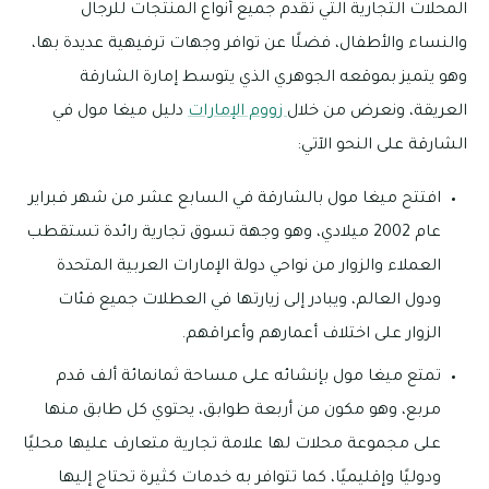
المحلات التجارية التي تقدم جميع أنواع المنتجات للرجال
والنساء والأطفال، فضلًا عن توافر وجهات ترفيهية عديدة بها،
وهو يتميز بموقعه الجوهري الذي يتوسط إمارة الشارقة
العريقة، ونعرض من خلال
زووم الإمارات
دليل ميغا مول في
الشارقة على النحو الآتي:
افتتح ميغا مول بالشارقة في السابع عشر من شهر فبراير
عام 2002 ميلادي، وهو وجهة تسوق تجارية رائدة تستقطب
العملاء والزوار من نواحي دولة الإمارات العربية المتحدة
ودول العالم، ويبادر إلى زيارتها في العطلات جميع فئات
الزوار على اختلاف أعمارهم وأعراقهم.
تمتع ميغا مول بإنشائه على مساحة ثمانمائة ألف قدم
مربع، وهو مكون من أربعة طوابق، يحتوي كل طابق منها
على مجموعة محلات لها علامة تجارية متعارف عليها محليًا
ودوليًا وإقليميًا، كما تتوافر به خدمات كثيرة تحتاج إليها