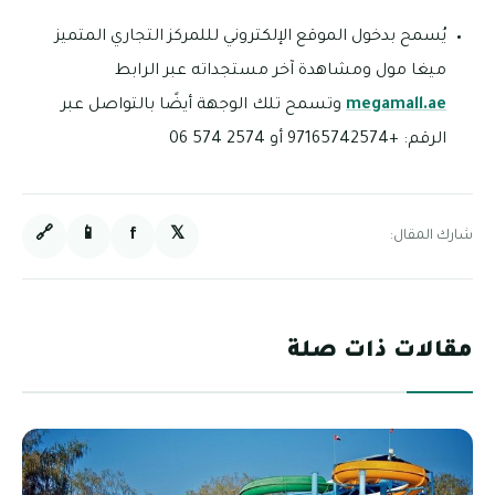
يُسمح بدخول الموقع الإلكتروني لللمركز التجاري المتميز
ميغا مول ومشاهدة آخر مستجداته عبر الرابط
megamall.ae
وتسمح تلك الوجهة أيضًا بالتواصل عبر
الرقم: +97165742574 أو 2574 574 06
🔗
📱
f
𝕏
شارك المقال:
مقالات ذات صلة