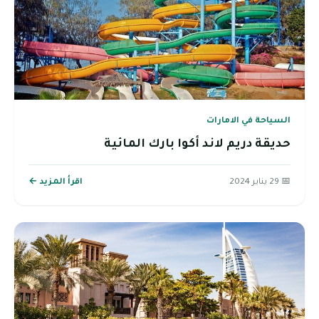
السياحة في الامارات
حديقة دريم لاند أكوا بارك المائية
📅 29 يناير 2024
اقرأ المزيد ←