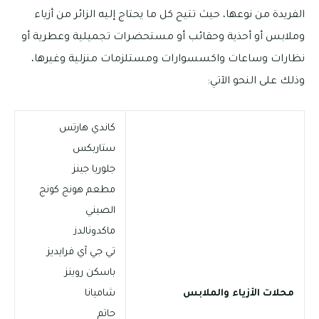
الفريدة من نوعها، حيث تتيح كل ما يحتاج إليه الزائر من أزياء
وملابس أو أحذية وحقائب أو مستحضرات تجميلية وعطرية أو
نظارات وساعات واكسسوارات ومستلزمات منزلية وغيرها،
وذلك على النحو الآتي:
كاندي هارتس
ستاربكس
جلوريا جينز
مطعم هونج كونج
الصيني
ماكدونالدز
تي جي آي فرايديز
باسكن روبنز
محلات الأزياء والملابس
شاميانا
حاتم