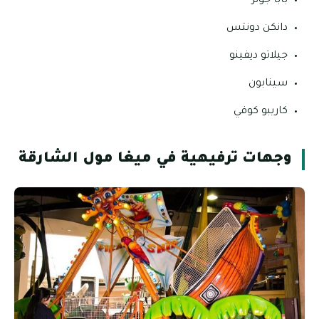
بابا جونز
دانكن دونتس
جيلاتو ديفينو
سينابون
كاريبو كوفي
وجهات ترفيهية في ميغا مول الشارقة