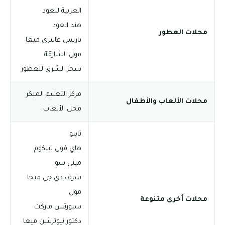
العربية للعود
هند العود
محلات العطور
باريس غاليري ميغا
مول الشارقة
سحر الشرق للعطور
مركز التعليم المبكر
محلات الألعاب والأطفال
محل الألعاب
تايبو
هاي فون تيلكوم
ميني سو
شرف دي جي ميجا
مول
محلات أخرى متنوعة
سبورتس ماركت
دكتور نيوترشن ميغا