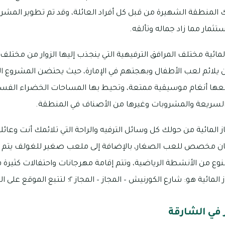
ك المنطقة الشهيرة من قبل كل أفراد العائلة، وقد تم تطوير المشر
تثمار مما زاد جماله وتألقه.
ئية مختلف المرافق الترفيهية التي ينجذب إليها الزوار من مختلف 
 يلائم لعب الأطفال وبهجتهم في الإمارة، حيث يحتضن المشروع الن
معها أنغام موسيقية ممتعة، وتحيط بها المساحات الخضراء الفسي
لسريعة والمشروبات وغيرها من الأصناف في المنطقة.
المائية من حولك كل وسائل الترفيه والراحة التي تلائمك أنت وعائل
ان مخصص للعب الصغار، بالإضافة إلى ملعب صغير للغولف يتم ا
نوع من الأنشطة الرياضية، وتتم إقامة مهرجانات واحتفالات كثيرة ف
شارع الكورنيش – المجاز – المجاز ٢؛ لتتبع الموقع على الخريطة من
 في الشارقة