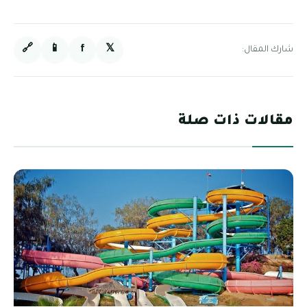
🔗
📱
f
𝕏
شارك المقال:
مقالات ذات صلة