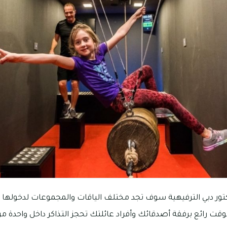
كتور دبي الترفيهية سوف تجد مختلف الياقات والمجموعات لدخوله
قت رائع برفقة أصدقائك وأفراد عائلتك تحجز التذاكر داخل واحدة من