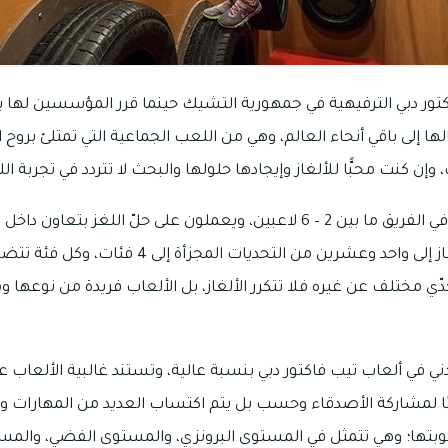
ور دبي الترفيهية في جمهورية التشيك حينما قرر المؤسسين لها ب
ها إلى باقي أنحاء العالم، وهي من اللعب الجماعية التي تمتلئ بروح
 وإن كنت محبًّا للألغاز وإيجادها حلولها والبحث لا تتردد في تجربة الل
حيث يتفاوت عدد اللاعبين في الفريق ما بين 2 – 6 لاعبين، ويعملون على حلّ الل
الترفيهية، ويصل عدد الألغاز إلى واحد وعشرين من التحد
دّي مختلف عن غيره فلا تتكرر الألغاز، بل الألعاب فريدة من نوعها
دني في ألعاب تيب فاكتور دبي بنسبة عالية، وتستند غالبية الألعاب على
ها؛ وهي تتمثل في المستوى البرونزي، والمستوى الفضي، والمست