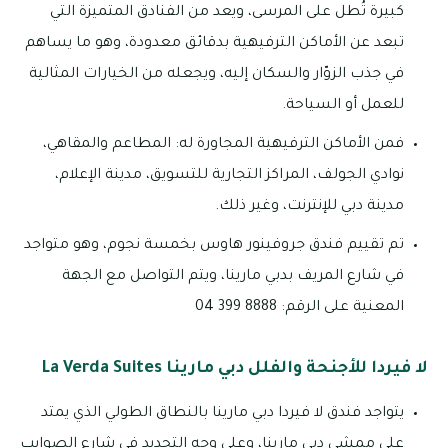
كبيرة تُطل على المرسى، ويعد من الفنادق المتميزة التي
تبعد عن الأماكن الترفيهية بدقائق معدودة، وهو ما يساهم
في جذب الزوّار والسكان إليه، ويجعله من الخيارات المثالية
للعمل أو السياحة.
فمن الأماكن الترفيهية المجاورة له: المطاعم والمقاهي،
نوادي الجولف، المراكز التجارية للتسويق، مدينة الإعلام،
مدينة دبي للإنترنت، وغير ذلك.
تم تقييم فندق جروفينور هاوس بخمسة نجوم، وهو متواجد
في شارع المريف بدبي مارينا، ويتم التواصل مع الجهة
المعنية على الرقم: 8888 399 04
لا فيردا للأجنحة والفلل دبي مارينا La Verda Suites
يتواجد فندق لا فيردا دبي مارينا بالنطاق الطولي الذي يمتد
على ممشى دبي مارينا، وعلى وجه التحديد في شارع الصوايب