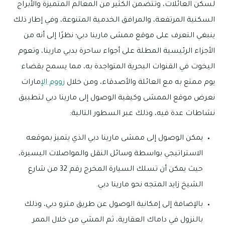
لسكن العائلات، وتتضمن الكثير من المعالم المتميزة والأبراج
السكنية المرتفعة، والمرافق الخدمية المتنوعة، وفي إطار ذلك
ينبغي التعرف على موقع ممشى مارينا دبي؛ نظرًا إلى أنه من
الأجزاء الرئيسية المطلة على أجواء ساحرة بدبي مارينا، وتعوم
اليخوت في القنوات البحرية المتواجدة به، مما يسمح بقضاء
يوم ممتع به مع العائلة والأصدقاء، ومن خلال
زووم ال
إمارات
نعرض موقع الممشى وكيفية الوصول إلى مارينا دبي لتطبيق
نشاطات عدة فيه، وذلك عبر السطور التالية:
يمكن الوصول إلى ممشى مارينا دبي الذي يتميز بموقعه
الاستراتيجي بواسطة وسائل النقل والمواصلات اليسيرة،
حيث يمكن أن تسلك السيارة المخرج رقم 32 من شارع
الشيخ زايد المتجه نحو مارينا دبي.
بالإضافة إلى إمكانية الوصول عن طريق مترو دبي، وذلك
بالنزول في داماك العقارية، ثم المشي من خلال الممر