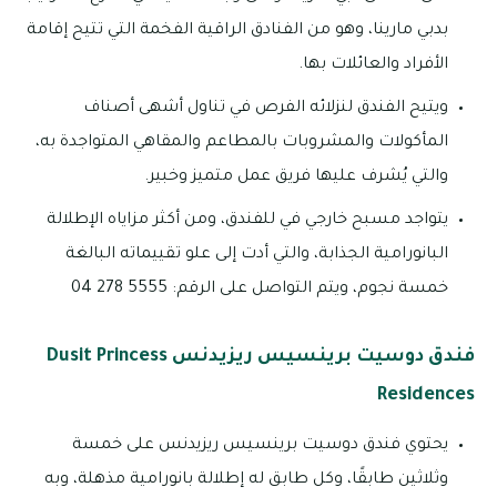
بدبي مارينا، وهو من الفنادق الراقية الفخمة التي تتيح إقامة
الأفراد والعائلات بها.
ويتيح الفندق لنزلائه الفرص في تناول أشهى أصناف
المأكولات والمشروبات بالمطاعم والمقاهي المتواجدة به،
والتي يُشرف عليها فريق عمل متميز وخبير.
يتواجد مسبح خارجي في للفندق، ومن أكثر مزاياه الإطلالة
البانورامية الجذابة، والتي أدت إلى علو تقييماته البالغة
خمسة نجوم، ويتم التواصل على الرقم: 5555 278 04
فندق دوسيت برينسيس ريزيدنس Dusit Princess
Residences
يحتوي فندق دوسيت برينسيس ريزيدنس على خمسة
وثلاثين طابقًا، وكل طابق له إطلالة بانورامية مذهلة، وبه