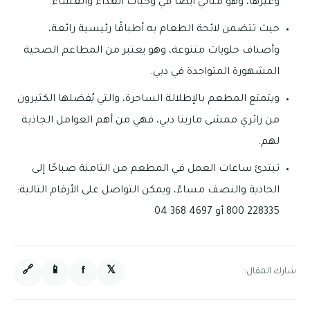
وغيرها، وهو مثالي أيضًا في وجبات الغداء والعشاء.
حيث تتضمن لائحة الطعام به أطباقًا رئيسية رائعة،
وأصناف حلويات متنوعة، وهو يعتبر من المطاعم الصحية
المشهورة المتواجدة في دبي.
ويتمتع المطعم بالإطلالة الساحرة، والتي يُفضلها الكثيرون
من زائري ممشى مارينا دبي، فهي من أهم العوامل الجاذبة
لهم.
تبتدئ ساعات العمل في المطعم من الثامنة صباحًا إلى
الحادية والنصف مساءً، ويمكن التواصل على الأرقام التالية:
228335 800 أو 4697 368 04
🔗
📱
f
𝕏
شارك المقال: