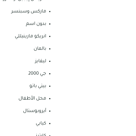
ماركس وسبنسر
بدون اسم
انريكو مارينيللي
بالمان
ليفايز
جي 2000
بيتي باتو
محل الأطفال
آيروبوستال
كيابي