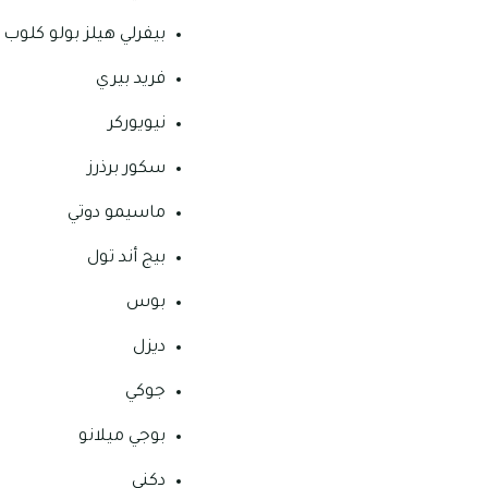
بيفرلي هيلز بولو كلوب
فريد بيري
نيويوركر
سكور برذرز
ماسيمو دوتي
بيج أند تول
بوس
ديزل
جوكي
بوجي ميلانو
دكني