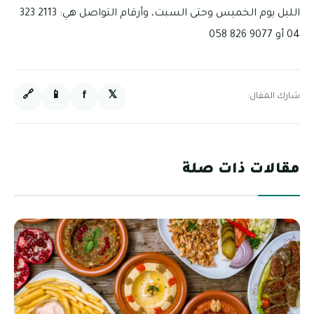
الليل يوم الخميس وحتى السبت، وأرقام التواصل هي: 2113 323
04 أو 9077 826 058
🔗
📱
f
𝕏
شارك المقال:
مقالات ذات صلة