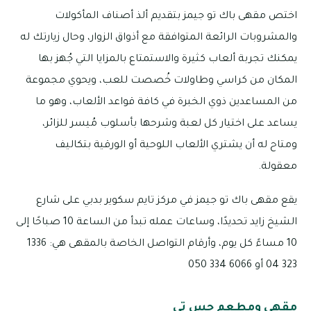
اختص مقهى باك تو جيمز بتقديم ألذ أصناف المأكولات
والمشروبات الرائعة المتوافقة مع أذواق الزوار، وحال زيارتك له
يمكنك تجربة ألعاب كثيرة والاستمتاع بالمزايا التي جُهز بها
المكان من كراسي وطاولات خُصصت للعب، ويحوي مجموعة
من المساعدين ذوي الخبرة في كافة قواعد الألعاب، وهو ما
يساعد على اختيار كل لعبة وشرحها بأسلوب مُيسر للزائر،
ومتاح له أن يشتري الألعاب اللوحية أو الورقية بتكاليف
معقولة.
يقع مقهى باك تو جيمز في مركز تايم سكوير بدبي على شارع
الشيخ زايد تحديدًا، وساعات عمله تبدأ من الساعة 10 صباحًا إلى
10 مساءً كل يوم، وأرقام التواصل الخاصة بالمقهى هي: 1336
323 04 أو 6066 334 050
مقهى ومطعم جس تي