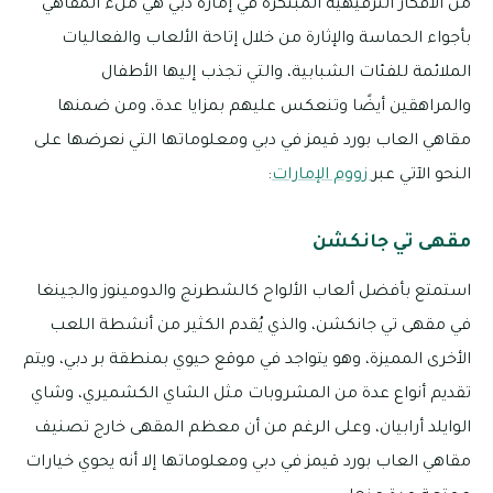
من الأفكار الترفيهية المبتكرة في إمارة دبي هي ملء المقاهي
بأجواء الحماسة والإثارة من خلال إتاحة الألعاب والفعاليات
الملائمة للفئات الشبابية، والتي تجذب إليها الأطفال
والمراهقين أيضًا وتنعكس عليهم بمزايا عدة، ومن ضمنها
مقاهي العاب بورد قيمز في دبي ومعلوماتها التي نعرضها على
النحو الآتي عبر
زووم الإمارات
:
مقهى تي جانكشن
استمتع بأفضل ألعاب الألواح كالشطرنج والدومينوز والجينغا
في مقهى تي جانكشن، والذي يُقدم الكثير من أنشطة اللعب
الأخرى المميزة، وهو يتواجد في موقع حيوي بمنطقة بر دبي، ويتم
تقديم أنواع عدة من المشروبات مثل الشاي الكشميري، وشاي
الوايلد أرابيان، وعلى الرغم من أن معظم المقهى خارج تصنيف
مقاهي العاب بورد قيمز في دبي ومعلوماتها إلا أنه يحوي خيارات