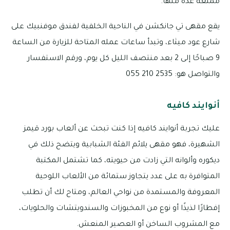
ممتعة عدة منها.
يقع مقهى تي جانكشن في الناحية الخلفية لفندق موفنبيك على
شارع عود ميثاء، وتبدأ ساعات عمله المتاحة للزيارة من الساعة
9 صباحًا إلى 2 بعد منتصف الليل كل يوم، ورقم الاستفسار
والتواصل هو: 2535 210 055
أنوايند كافيه
عليك تجربة أنوايند كافيه إذا كنت تبحث عن ألعاب بورد قيمز
الشهيرة، فهو مقهى يلائم الفئة الشبابية ويتضح ذلك في
ديكوره وألوانه التي زادت من حيويته، كما تشتمل المكتبة
المتوافرة به على عدد يتجاوز ستمائة من الألعاب اللوحية
المعروفة والمستمدة من نواحي العالم، ومتاح لك أن تطلب
إفطارًا لذيذًا أو نوع من المخبوزات والسندويتشات والحلويات،
مع المشروب الساخن أو العصير المنعش.