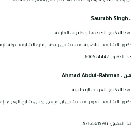
 إمارة الشارقة وسوف نعرضها لكم خلال الفقرات القادمة:
Saurabh Singh
ا الدكتور: الهندية، الإنجليزية، المارثية.
تور: الشارقة، الناصرية، مستشفى زليخة ـ إمارة الشارقة ـ دولة الإم
ور: 600524442.
من ـ
Ahmad Abdul-Rahman
ا الدكتور: العربية، الإنجليزية.
كتور: الشارقة، الغوير، مستشفى ان ام سي رويال، شارع الزهراء ـ إمار
ر: +9716561999.