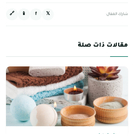
🔗
📱
f
𝕏
شارك المقال:
مقالات ذات صلة