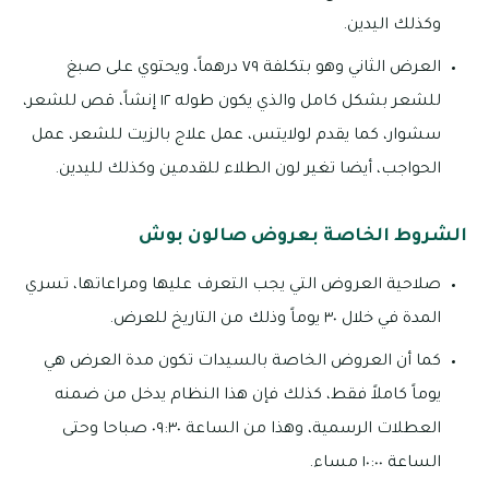
وكذلك اليدين.
العرض الثاني وهو بتكلفة ٧٩ درهماً، ويحتوي على صبغ
للشعر بشكل كامل والذي يكون طوله ١٢ إنشاً، قص للشعر،
سشوار، كما يقدم لولايتس، عمل علاج بالزيت للشعر، عمل
الحواجب، أيضا تغير لون الطلاء للقدمين وكذلك لليدين.
الشروط الخاصة بعروض صالون بوش
صلاحية العروض التي يجب التعرف عليها ومراعاتها، تسري
المدة في خلال ٣٠ يوماً وذلك من التاريخ للعرض.
كما أن العروض الخاصة بالسيدات تكون مدة العرض هي
يوماً كاملاً فقط، كذلك فإن هذا النظام يدخل من ضمنه
العطلات الرسمية، وهذا من الساعة ٠٩:٣٠ صباحا وحتى
الساعة ١٠:٠٠ مساء.