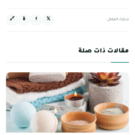
🔗
📱
f
𝕏
شارك المقال:
مقالات ذات صلة