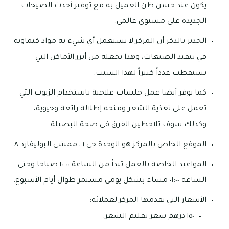
يكون عند حسن ظن العميل به مع توفير أحدث الصيحات
الجديدة على مستوى عالمي.
الجدير بالذكر أن المركز لا يستعمل أي شيء به مواد كيماوية
في تنفيذ الصبغات، وهذا يجعله من أبرز الأماكن التي
تستقطب عدداً كبيراً لهذا السبب.
كما يوفر أيضا عمل جلسات علاجية باستخدام الزيوت التي
تعمل على تغذية الشعر ومنحه إطلالة رائعة وحيوية،
وكذلك سوف تلاحظين الفرق في صحة البصيلة.
الموقع الخاص بالمركز هو الوحدة جي ٦، ممشي البوليفارد ٨.
المواعيد الخاصة بالعمل تبدأ من الساعة ١٠:٠٠ صباحا وحتى
الساعة ٠١:٠٠ مساء بشكل يومي مستمر طوال أيام الأسبوع.
الأسعار التي يقدمها المركز لعملائه:
١٥٠ درهم سعر تقليم الشعر.