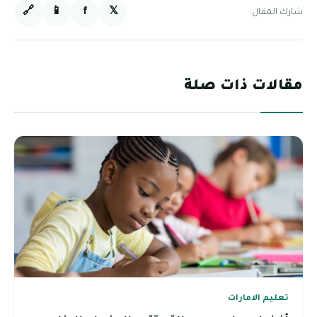
🔗
📱
f
𝕏
شارك المقال:
مقالات ذات صلة
تعليم الامارات