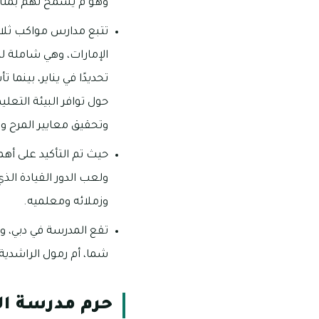
وهو م يسمح لهم بمتابع
تتبع مدارس مواكب ثلاثة
حول توافر البيئة التعل
وتحقيق معايير المرح وا
حيث تم التأكيد على أه
ولعب الدور القيادة الذ
وزملائه ومعلميه.
تقع المدرسة في دبي، و
شما، أم رمول الراشدية
حرم مدرسة ال