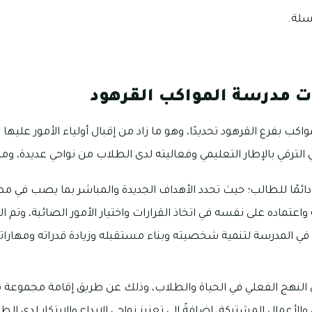
سلة.
ات مدرسة المواكب القرهود
ب بفرع القرهود تحديدًا، وهو ما زاد من إقبال أولياء الأمور عليه
لترقي بالإطار التعليمي وفعاليته لدى الطلاب من نواحي عديدة، ومن 
دائمًا للطالب؛ حيث تحدد الأهداف الجديدة والمباشر بما يصب في م
عتماده على نفسه في اتخاذ القرارات واختيار الأمور الصائبة، وتم ال
في المدرسة لتنمية شخصيته وبناء مستقبله وزيادة قدراته ومهاراته 
 النهج الفعلي في الحياة والطلاب، وذلك عن طريق إقامة مجموعة
الأعمال المشتركة، إضافةً إلى تعزيز نواحي الإبداع والابتكار لدى ال