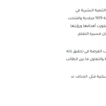
لتنمية البشرية في
الإمارات، وهي شاملة لمدرسة المواكب القرهود التي هي محور حديثنا؛ حيث تأسست في سنة 1979 ميلادية وافتتحت
ينما تأسس فرع البرشاء في سنة 1997م، وفرع الخوانيج في سنة 2018م، وتبلورت أهدافها ورؤيتها
ال مسيرة التعلم،
لب الفرصة في تحقيق ذاته
 والتعاون ما بين الطالب
نية مثل: الجداف، ند