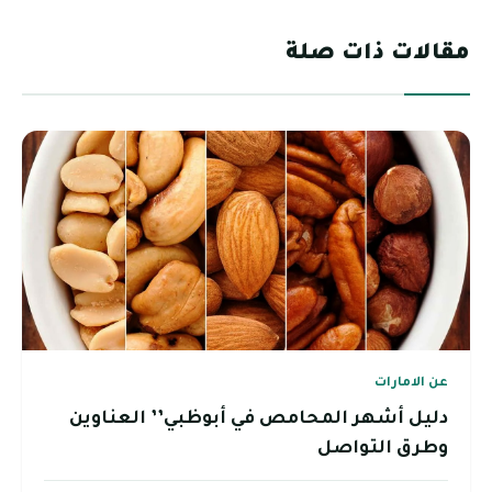
مقالات ذات صلة
عن الامارات
دليل أشهر المحامص في أبوظبي’’ العناوين
وطرق التواصل