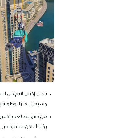
يحتل إكس لايم دبي الم
وسبعين مترًا، وطوله يصل حتى 1 كيلو متر، بينما تبلغ سرعة الانزلاق 
من ضوابط لعب إكس لاي
رؤية أماكن متميزة من ال