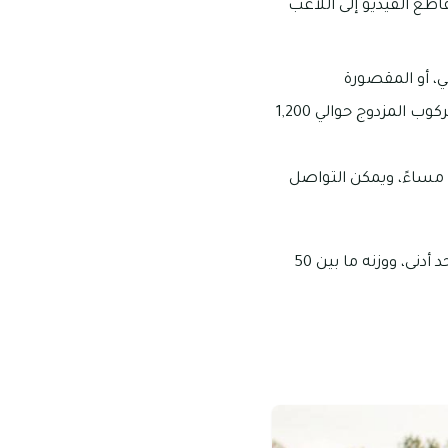
اطع الفيديو إلى اللاعب
ي، أو المقصورة
المخصصة للحجز بمارينا مول؛ ويصل سعر حجز راكب منفرد إلى 650 د.إ، بينما تبلغ تكلفة الركوب المزدوج حوالي 1,200
مساءً، ويمكن التواصل
من الضوابط التي ينبغي مراعاتها في مراحل الحجز أن يكون طول المشترك 130 سنتيمتر كحد أدنى، ووزنه ما بين 50