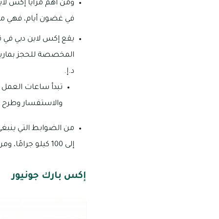
ومن أهم مزايا إكس لاين
في غضون أيام، فهي من 
يقع إكس لاين دبي في قل
د.إ.
تبدأ ساعات العمل 
والاستفسار وطرح التساؤل
إلى 100 كيلو جرامًا، ومن الفئة العمرية 12 – 65 عام.
إكس بارك جونيور