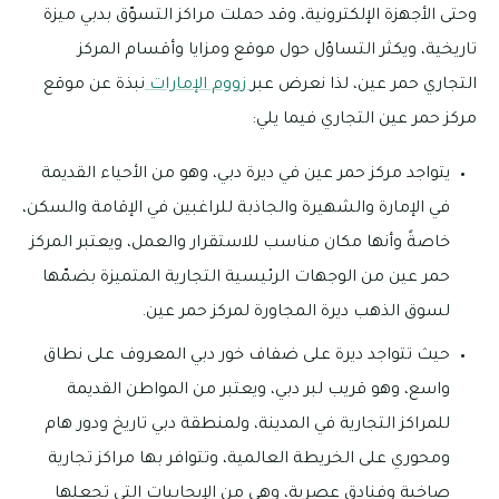
وحتى الأجهزة الإلكترونية، وقد حملت مراكز التسوّق بدبي ميزة
تاريخية، ويكثر التساؤل حول موقع ومزايا وأقسام المركز
التجاري حمر عين، لذا نعرض عبر
زووم الإمارات
نبذة عن موقع
مركز حمر عين التجاري فيما يلي:
يتواجد مركز حمر عين في ديرة دبي، وهو من الأحياء القديمة
في الإمارة والشهيرة والجاذبة للراغبين في الإقامة والسكن،
خاصةً وأنها مكان مناسب للاستقرار والعمل، ويعتبر المركز
حمر عين من الوجهات الرئيسية التجارية المتميزة بضمّها
لسوق الذهب ديرة المجاورة لمركز حمر عين.
حيث تتواجد ديرة على ضفاف خور دبي المعروف على نطاق
واسع، وهو قريب لبر دبي، ويعتبر من المواطن القديمة
للمراكز التجارية في المدينة، ولمنطقة دبي تاريخ ودور هام
ومحوري على الخريطة العالمية، وتتوافر بها مراكز تجارية
صاخبة وفنادق عصرية، وهي من الإيجابيات التي تجعلها