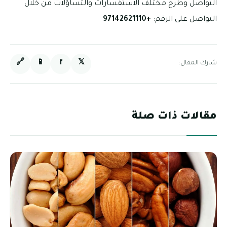
التواصل وطرح مختلف الاستفسارات والتساؤلات من خلال
التواصل على الرقم:
+97142621110
🔗
📱
f
𝕏
شارك المقال:
مقالات ذات صلة