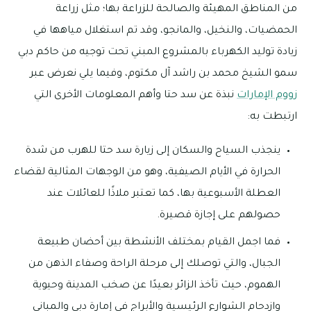
من المناطق المهيئة والصالحة للزراعة بها؛ مثل زراعة
الحمضيات، والنخيل، والمانجو، وقد تم استغلال مياهها في
زيادة توليد الكهرباء بالمشروع المبني تحت توجيه من حاكم دبي
سمو الشيخ محمد بن راشد آل مكتوم، وفيما يلي نعرض عبر
زووم الإمارات
نبذة عن سد حتا وأهم المعلومات الأخرى التي
ارتبطت به:
ينجذب السياح والسكان إلى زيارة سد حتا للهرب من شدة
الحرارة في الأيام الصيفية، وهو من الوجهات المثالية لقضاء
العطلة الأسبوعية بها، كما تعتبر ملاذًا للعائلات عند
حصولهم على إجازة قصيرة.
فما اجمل القيام بمختلف الأنشطة بين أحضان طبيعة
الجبال، والتي توصلك إلى مرحلة الراحة وصفاء الذهن من
الهموم، حيث تأخذ الزائر بعيدًا عن صخب المدينة وحيوية
وازدحام الشوارع الرئيسية والأبراج في إمارة دبي والمباني