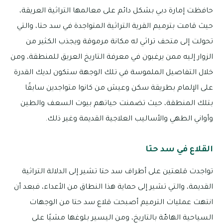
حافظت إمارة دبي بشكل دائم على معالمها التراثية العريقة،
حيث قامت بترميم القرية التراثية المتواجدة في سد حتا، والتي
تحولت إلى متحف تراثي له مكانة مرموقة ويجذب الكثير من
الزوار إليه ممن يرغبون في معرفة التاريخ العريق للمنطقة، ومن
خلال التفاصيل الملموسة في تلك الوجهة ستكون لديك القدرة
على الإلمام بطريقة سكن وعيش من كانوا متواجدين سابقًا
بتلك المنطقة، حيث تضمنت حياتهم بيوت السعف والطين
وأواني الطهي والأساليب العلاجية القديمة وغير ذلك.
القلاع في سد حتا
تواجدت قلعتين على أطراف سد حتا تشير إلى الدلالة التراثية
القديمة، والتي تشير إلى حماية هذا النطاق من الأعداء، فبعد أن
انتهت عمليات الترميم أصبحت قلاع سد حتا من الوجهات
السياحية الهامّة بالتاريخ، ومن اليسير بلوغها مشيًا على