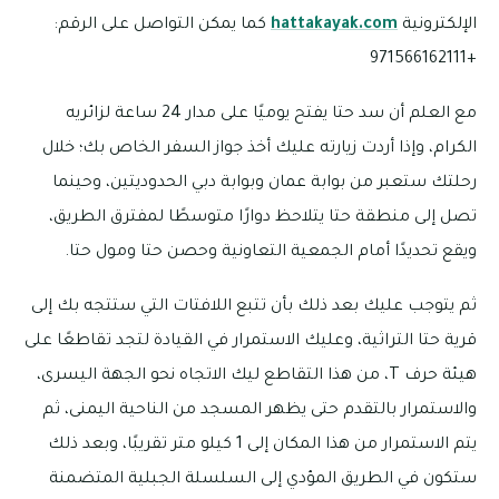
الإلكترونية
hattakayak.com
كما يمكن التواصل على الرقم:
+971566162111
مع العلم أن سد حتا يفتح يوميًا على مدار 24 ساعة لزائريه
الكرام، وإذا أردت زيارته عليك أخذ جواز السفر الخاص بك؛ خلال
رحلتك ستعبر من بوابة عمان وبوابة دبي الحدوديتين، وحينما
تصل إلى منطقة حتا يتلاحظ دوارًا متوسطًا لمفترق الطريق،
ويقع تحديدًا أمام الجمعية التعاونية وحصن حتا ومول حتا.
ثم يتوجب عليك بعد ذلك بأن تتبع اللافتات التي ستتجه بك إلى
قرية حتا التراثية، وعليك الاستمرار في القيادة لتجد تقاطعًا على
هيئة حرف T، من هذا التقاطع ليك الاتجاه نحو الجهة اليسرى،
والاستمرار بالتقدم حتى يظهر المسجد من الناحية اليمنى، ثم
يتم الاستمرار من هذا المكان إلى 1 كيلو متر تقريبًا، وبعد ذلك
ستكون في الطريق المؤدي إلى السلسلة الجبلية المتضمنة