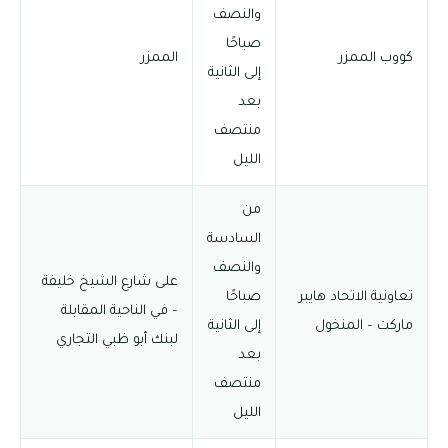
والنصف
صباحًا
كووب الممزر
الممزر
إلى الثانية
بعد
منتصف
الليل
من
السادسة
والنصف
على شارع الشيخ خليفة
تعاونية الاتحاد هايبر
صباحًا
– في الناحية المقابلة
ماركت – المنخول
إلى الثانية
لبنك أبو ظبي التجاري
بعد
منتصف
الليل