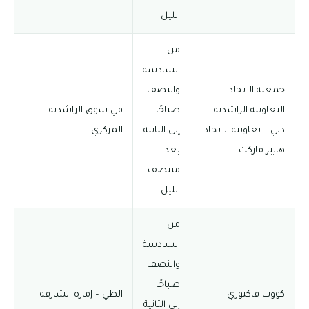
الليل
من
السادسة
جمعية الاتحاد
والنصف
التعاونية الراشدية
صباحًا
في سوق الراشدية
دبي – تعاونية الاتحاد
إلى الثانية
المركزي
هايبر ماركت
بعد
منتصف
الليل
من
السادسة
والنصف
صباحًا
كووب فاكتوري
الطي – إمارة الشارقة
إلى الثانية