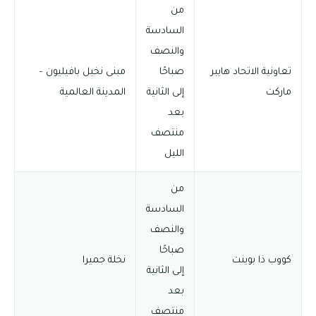
من
السادسة
والنصف
تعاونية الاتحاد هايبر
صباحًا
مبنى نخيل بافيليون –
ماركت
إلى الثانية
المدينة العالمية
بعد
منتصف
الليل
من
السادسة
والنصف
صباحًا
كووب ذا بوينت
نخلة جميرا
إلى الثانية
بعد
منتصف