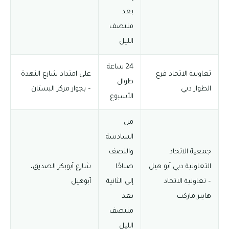
بعد
منتصف
الليل
24 ساعة
تعاونية الاتحاد فرع
على امتداد شارع النهدة
طوال
الطوار دبي
– بجوار مركز البستان
الأسبوع
من
السادسة
جمعية الاتحاد
والنصف
التعاونية دبي أبو هيل
صباحًا
شارع أبوبكر الصديق،
– تعاونية الاتحاد
إلى الثانية
أبوهيل
هايبر ماركت
بعد
منتصف
الليل