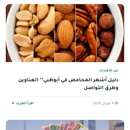
عن الامارات
دليل أشهر المحامص في أبوظبي’’ العناوين
وطرق التواصل
📅 11 فبراير 2025
اقرأ المزيد ←