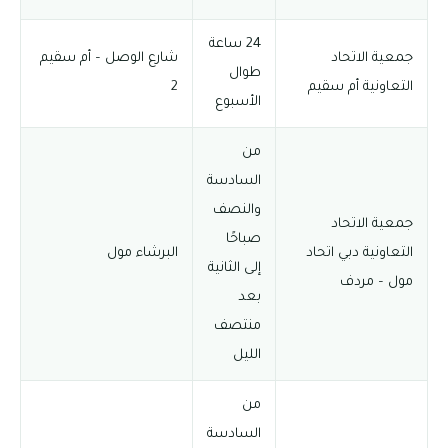
24 ساعة
جمعية الاتحاد
شارع الوصل – أم سقيم
طوال
التعاونية أم سقيم
2
الأسبوع
من
السادسة
والنصف
جمعية الاتحاد
صباحًا
التعاونية دبي اتحاد
البرشاء مول
إلى الثانية
مول – مردف
بعد
منتصف
الليل
من
السادسة