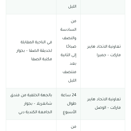
الليل
من
السادسة
والنصف
في الناحية المقابلة
تعاونية الاتحاد هايبر
صباحًا
لحديقة الصفا – بجوار
ماركت – جميرا
إلى الثانية
مكتبة الصفا
بعد
منتصف
الليل
24 ساعة
بالجهة الخلفية من فندق
تعاونية الاتحاد هايبر
طوال
شانغريلا – بجوار
ماركت – الوصل
الأسبوع
الجامعة الكندية دبي
من