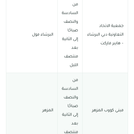
من
السادسة
والنصف
جمعية الاتحاد
صباحًا
التعاونية دبي البرشاء
البرشاء مول
إلى الثانية
– هايبر ماركت
بعد
منتصف
الليل
من
السادسة
والنصف
صباحًا
ميني كووب المزهر
المزهر
إلى الثانية
بعد
منتصف