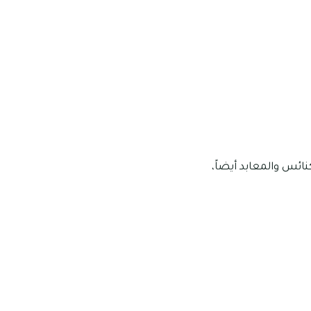
اجد وكنائس والمعابد أيضاً،