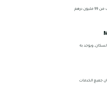
تبلغ أسعار تملك الفلل المكونة من 6 غرف ما يقرب من 42 مليون وتمتد لتصل إلى ما يقرب من 99 مليون درهم
إليها السكان، ويوجد به
مع فلل سجنتشر سعفة M التي توفر للسكان جميع الخدمات