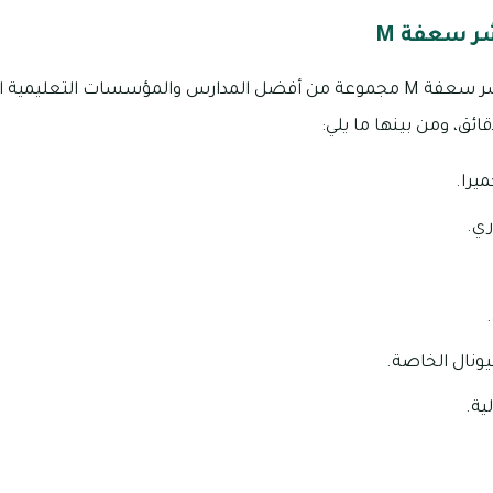
 سعفة M
يتوافر بمجمع فلل سجنتشر سعفة M مجموعة من أفضل المدارس والمؤسسات التع
ئق، ومن بينها ما يلي:
يرا.
ري.
ونال الخاصة.
ية.