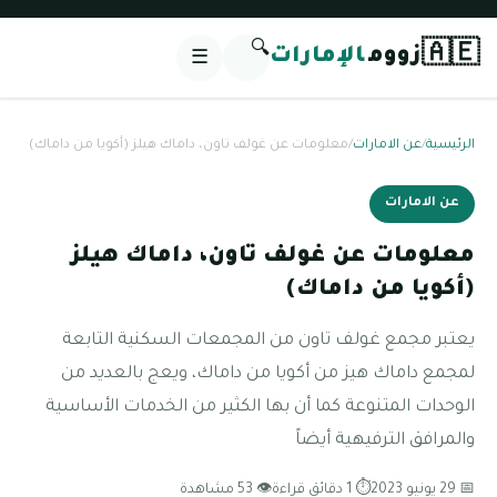
🔍
🇦🇪
زووم
الإمارات
☰
الرئيسية
/
عن الامارات
/
معلومات عن غولف تاون، داماك هيلز (أكويا من داماك)
عن الامارات
معلومات عن غولف تاون، داماك هيلز
(أكويا من داماك)
يعتبر مجمع غولف تاون من المجمعات السكنية التابعة
لمجمع داماك هيز من أكويا من داماك، ويعج بالعديد من
الوحدات المتنوعة كما أن بها الكثير من الخدمات الأساسية
والمرافق الترفيهية أيضاً
📅 29 يونيو 2023
⏱ 1 دقائق قراءة
👁 53 مشاهدة