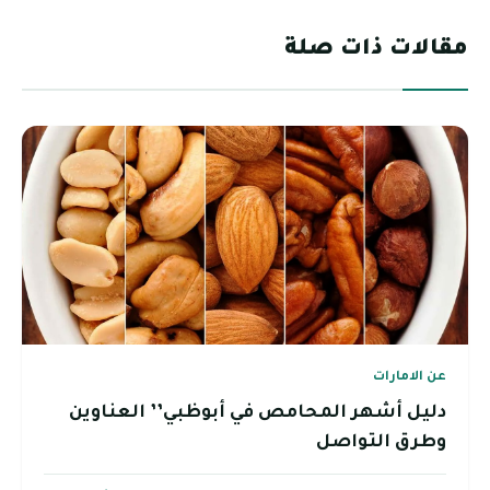
مقالات ذات صلة
عن الامارات
دليل أشهر المحامص في أبوظبي’’ العناوين
وطرق التواصل