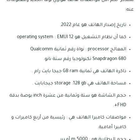
سنذكر لكم الآن مواصفات هاتف هواوي نوفا الجديد ومعلومات
عنه:
تاريخ إصدار الهاتف هو عام:2022.
كما أن نظام التشغيل هو operating system : EMUI 12
المعالج processor : نواة رقم ثمانية Qualcomm
Snapdragon 680 تكنولوجيا رقم ستة نانو.
ذاكرة الهاتف هي ثمانية GB ram جيجا بايت رام .
مساحة الهاتف هي storage :128 gb جيجابايت .
حجم الشاشة هو ستة وثمانية من عشرة inch بوصة بدقة
FHD+.
مواصفات كاميرا الهاتف هي : رئيسية من أربع كاميرات و
كاميرا أمامية.
حجم البطارية هو : m 5000 أمبير.