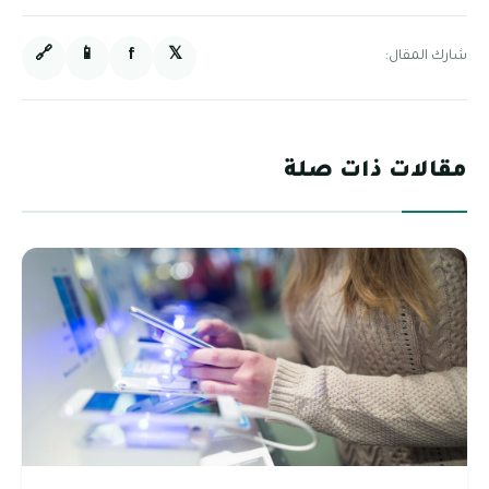
🔗
📱
f
𝕏
شارك المقال:
مقالات ذات صلة