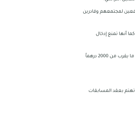
نافعين لمجتمعهم وقادرين
ا أنها تمنع إدخال
توفير وسائل النقل والمواصلات الآمنة بالنسبة للطلاب مقابل دفع رسوم قد تبلغ قيمتها ما يقرب من 2000 درهماً
ا تهتم بعقد المسابقات