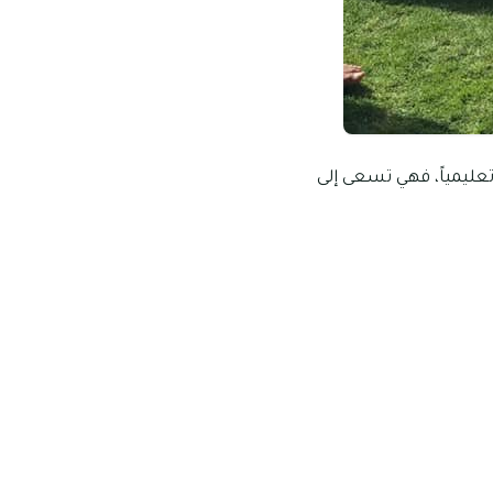
سلامية الخاصة عدد من الفصول الدراسية البالغ عددها 47 فصلاً تعليمياً، فهي تسعى إلى