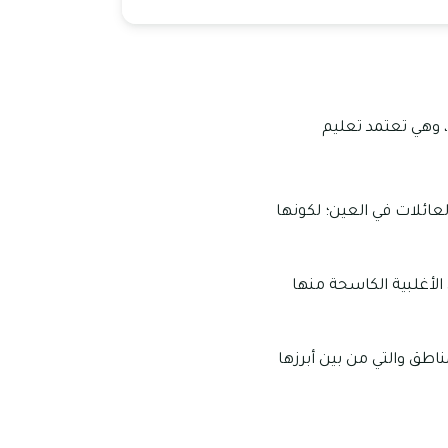
تعتبر مدرسة ابن خلدون الإسلامية الخاصة، العين من المدارس التي قد تأسست في عام 2003، وهي تعتمد تعليم
ائلات في العين؛ لكونها
لأغلبية الكاسحة منها
اطق والتي من بين أبرزها