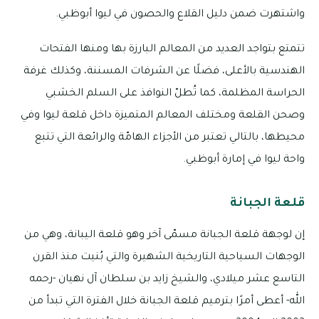
واشتهرت ضمن دليل القلاع والحصون في ليوا أبوظبي.
تتمتع بتواجد العديد من المعالم البارزة بها ومنها الفتحات
الهندسية بالأعلى، فضلًا عن الشرفات المسننة، وكذلك غرفة
الحراسة المظلمة، كما تُطلّ النوافذ على السلم الخشبي
وصحن القلعة ومختلف المعالم المتميزة داخل قلعة ليوا وفي
محيطها، بالتالي تعتبر من الأجزاء الهامّة والرائعة التي تتبع
واحة ليوا في إمارة أبوظبي.
قلعة الجبانة
إن لوجهة قلعة الجبانة مسمّى آخر وهو قلعة اليبانة، وهي من
الوجهات السياحية التاريخية الشهيرة والتي بُنيت منذ القرن
التاسع عشر ميلادي، والشيخ زايد بن سلطان آل نهيان -رحمه
الله- أعطى أمرًا بترميم قلعة الجبانة خلال الفترة التي تبدأ من