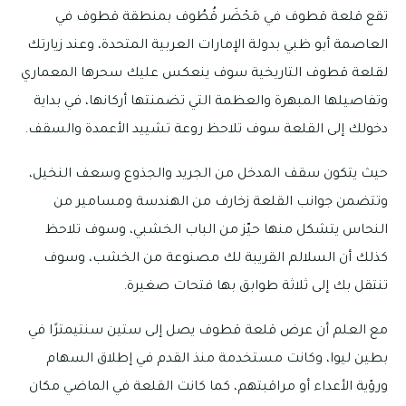
تقع قلعة قطوف في مَحْضَر قُطُوف بمنطقة قطوف في
العاصمة أبو ظبي بدولة الإمارات العربية المتحدة، وعند زيارتك
لقلعة قطوف التاريخية سوف ينعكس عليك سحرها المعماري
وتفاصيلها المبهرة والعظمة التي تضمنتها أركانها، في بداية
دخولك إلى القلعة سوف تلاحظ روعة تشييد الأعمدة والسقف.
حيث يتكون سقف المدخل من الجريد والجذوع وسعف النخيل،
وتتضمن جوانب القلعة زخارف من الهندسة ومسامير من
النحاس يتشكل منها حيّز من الباب الخشبي، وسوف تلاحظ
كذلك أن السلالم القريبة لك مصنوعة من الخشب، وسوف
تنتقل بك إلى ثلاثة طوابق بها فتحات صغيرة.
مع العلم أن عرض قلعة قطوف يصل إلى ستين سنتيمترًا في
بطين ليوا، وكانت مستخدمة منذ القدم في إطلاق السهام
ورؤية الأعداء أو مراقبتهم، كما كانت القلعة في الماضي مكان