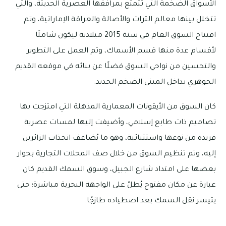
الأسواق الضخمة التي تتمتع بمرافقها العصرية الحديثة، والتي
تتخلل بينها معالم التراث والأصالة والعراقة الإماراتية، وتم
افتتاح السوق العام في سنة 2015 ميلادية ليكون شاملًا
لأقسام عدة منها قسم الأسماك، وتم العمل على التطوير
والتحسين من نواحي السوق فضلًا عن بنائه في موقعه القديم
الجوهري بداخل المبنى الضخم الجديد.
كان السوق من الأيقونات المعمارية المذهلة التي امتزجت بها
تصاميم ذات طابع إسلامي، وأضيفت إليها لمسات عصرية
فريدة من نوعها واستثنائية، وهو ما يُضاعف انجذاب الزائرين
إليه، وتم تنظيم السوق من خلال صف المحلات التجارية بجوار
بعضها على امتداد شارع الجبيل، وسوق السمك القديم كان
عبارة عن مكان مفتوح يُطلّ على الواجهة البحرية مباشرة؛ حتى
يتيسر نقل السمك بعد اصطياده طازجًا.