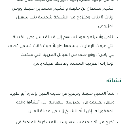
له من الإخوة عشرة إخوة ذكور وله من الأبناء اثنان هما
الشيخ سلطان بن خليفة والشيخ محمد بن خليفة وومن
الإناث 6 بنات ومتزوج من الشيخة شمسة بنت سهيل
المزروعي.
ينتمي وأسرته ويعود نسبهم إلى قبيلة ياس وهي القبيلة
التي عرفت الإمارات باسمها طويلاً حيث كانت تسمى “حلف
بني ياس”، وهو حلف من القبائل العربية التي سكنت
الإمارات العربية المتحدة وقادتها قبيلة ياس.
نشأته
نشأ الشيخ خليفة وترعرع في مدينة العين بإمارة أبو ظبي،
وتلقى تعليمه في المدرسة النهيانية التي أنشأها والده
المغفور له بإذن الله الشيخ زايد في مدينة العين.
تخرج من أكاديمية ساندهيرست العسكرية الملكية في