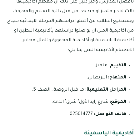
بأفضل المدارس، وخير ذليل على ذلك ان معظم اكاديميتها
نالت تقدير متميز او جيد جدا من قبل دائرة التعليم والمعرفة،
ويستطيع الطلاب من أكملوا دراستهم المرحلة الابتدائية بنجاح
من اكاديمية المنى ان يواصلوا دراستهم بأكاديمية البطين او
أكاديمية الياسمينة او أكاديمية المعمورة وتتمثل معايير
الانضمام لأكاديمية المنى يما يلي:
التقييم
: متميز.
المنهاج:
البريطاني.
المراحل التعليمية:
ما قبل الروضة_ الصف 5.
الموقع:
شارع زايد الأول’ شرق’ الدانة.
هاتف التواصل:
025014777.
أكاديمية الياسمينة