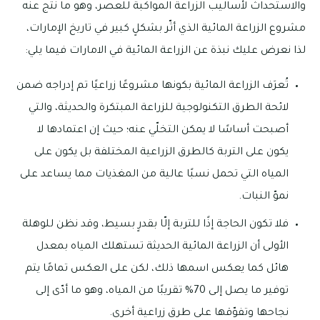
والاستحداث لأساليب الزراعة المواكبة للعصر، وهو ما نتج عنه
مشروع الزراعة المائية الذي أثّر بشكلٍ كبير في تاريخ الإمارات،
لذا نعرض عليك نبذة عن الزراعة المائية في الامارات فيما يلي:
تُعرَف الزراعة المائية بكونها مشروعًا زراعيًا تم إدراجه ضمن
لائحة الطرق التكنولوجية للزراعة المبتكرة والحديثة، والتي
أصبحت أساسًا لا يمكن التخلّي عنه؛ حيث إن اعتمادها لا
يكون على التربة كالطرق الزراعية المختلفة بل يكون على
المياه التي تحمل نسبًا عالية من المغذيات مما يساعد على
نموّ النبات.
فلا تكون الحاجة إذًا للتربة إلّا بقدرٍ بسيط، وقد نظن للوهلة
الأولى أن الزراعة المائية الحديثة تستهلك المياه بمعدل
هائل كما يعكس اسمها ذلك، لكن على العكس تمامًا يتم
توفير ما يصل إلى 70% تقريبًا من المياه، وهو ما أدّى إلى
نجاحها وتفوّقها على طرق زراعية أخرى.