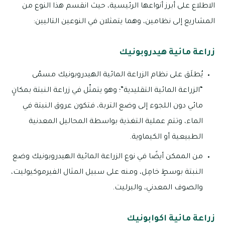
الاطلاع على أبرز أنواعها الرئيسية، حيث انقسم هذا النوع من
المشاريع إلى نظامين، وهما يتمثلان في النوعين التاليين:
زراعة مائية هيدروبونيك
يُطلَق على نظام الزراعة المائية الهيدروبونيك مسمّى
“الزراعة المائية التقليدية”؛ وهو يتمثّل في زراعة النبتة بمكانٍ
مائي دون اللجوء إلى وضع التربة، فتكون عروق النبتة في
الماء، وتتم عملية التغذية بواسطة المحاليل المعدنية
الطبيعية أو الكيماوية.
من الممكن أيضًا في نوع الزراعة المائية الهيدروبونيك وضع
النبتة بوسطٍ خامِل، ومنه على سبيل المثال الفيرموكيوليت،
والصوف المعدني، والبرليت.
زراعة مائية اكوابونيك